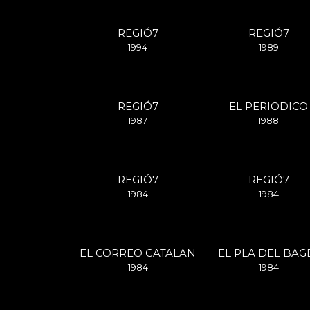
REGIÓ7
REGIÓ7
1994
1989
REGIÓ7
EL PERIODICO
1987
1988
REGIÓ7
REGIÓ7
1984
1984
EL CORREO CATALAN
EL PLA DEL BAG
1984
1984