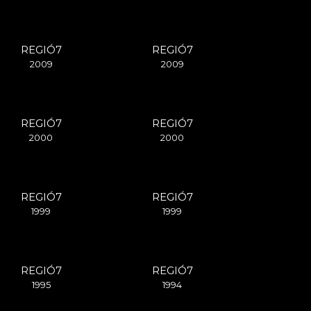
REGIÓ7
REGIÓ7
2009
2009
REGIÓ7
REGIÓ7
2000
2000
REGIÓ7
REGIÓ7
1999
1999
REGIÓ7
REGIÓ7
1995
1994