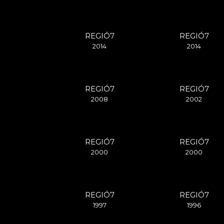
REGIÓ7
REGIÓ7
2014
2014
REGIÓ7
REGIÓ7
2008
2002
REGIÓ7
REGIÓ7
2000
2000
REGIÓ7
REGIÓ7
1997
1996