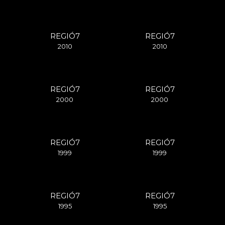
REGIÓ7
REGIÓ7
2010
2010
REGIÓ7
REGIÓ7
2000
2000
REGIÓ7
REGIÓ7
1999
1999
REGIÓ7
REGIÓ7
1995
1995