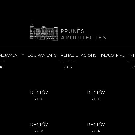
NEJAMENT
EQUIPAMENTS
REHABILITACIONS
INDUSTRIAL
IN
IÓ7
REGIÓ7
RE
16
2016
2
REGIÓ7
REGIÓ7
2016
2016
REGIÓ7
REGIÓ7
2016
2014