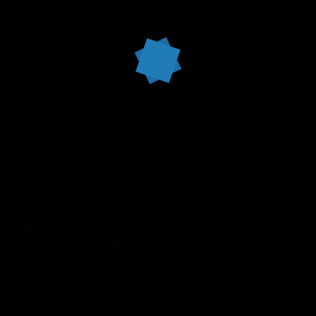
Plaça Fius i Palà, 1 Esc, Esquerra 2-2 | 08241 Manresa
prunes@coac.net |
93 872 15 72