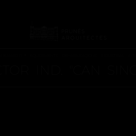
PROJECTES D’URBANITZACIÓ
RBANITZACIÓ DEL 
ANEJAMENT
EQUIPAMENTS
REHABILITACIONS
INDUSTRIAL
INT
TOR IND. "CAN SIN