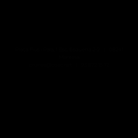
Plaça Fius i Palà, 1 Esc, Esquerra 2-2 | 08241
Manresa
prunes@coac.net |
93 872 15 72