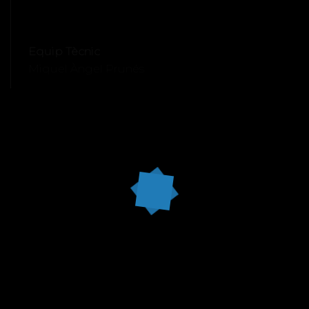
Equip Tècnic
Miquel Àngel Prunés