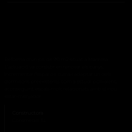
Reforma d’un pis de 90 m2 situat a Manresa.
L’actuació va consistir en renovar els banys,
incrementar l’espai de cuina i adaptar un dels
dormitoris preexistents com a estudi polivalent,
aconseguint espais molt relacionats amb el nou
estar-menjador.
Constructora
Consmedel SL