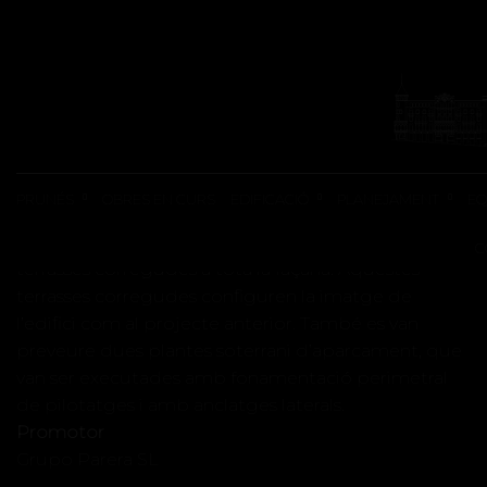
EDIFICIS PLURIFAMILIARS
34 HABITATGES A
MANRESA
Edifici plurifamiliar aïllat de 32 habitatges que
PRUNÉS
OBRES EN CURS
EDIFICACIÓ
PLANEJAMENT
EQ
s’organitza en 2 escales amb 4 habitatges per planta
i tipologies de 2, 3 i 4 dormitoris, amb grans
C
terrasses corregudes a tota la façana. Aquestes
terrasses corregudes configuren la imatge de
l’edifici com al projecte anterior. També es van
preveure dues plantes soterrani d’aparcament, que
van ser executades amb fonamentació perimetral
de pilotatges i amb anclatges laterals.
Promotor
Grupo Parera SL