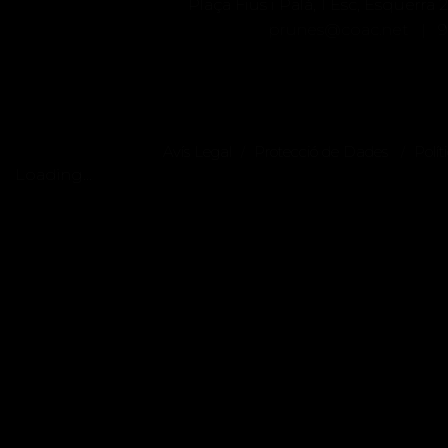
Plaça Fius i Palà, 1 Esc, Esquerr
prunes@coac.net |
9
Avís Legal
Protecció de Dades
Polít
/
/
Loading...