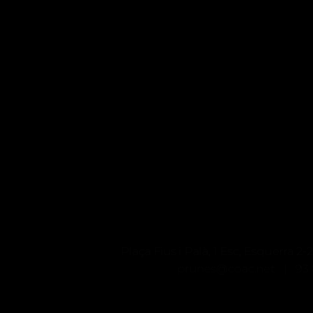
Plaça Fius i Palà, 1 Esc, Esquerra 
prunes@coac.net |
93 