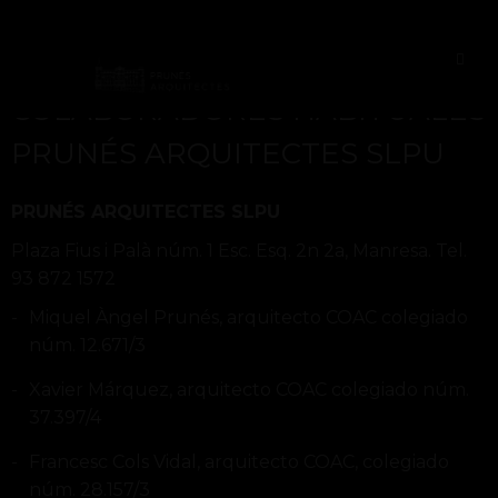
COLABORADORES HABITUALES
PRUNÉS ARQUITECTES SLPU
PRUNÉS ARQUITECTES SLPU
Plaza Fius i Palà núm. 1 Esc. Esq. 2n 2a, Manresa. Tel.
93 872 1572
Miquel Àngel Prunés, arquitecto COAC colegiado
núm. 12.671/3
Xavier Márquez, arquitecto COAC colegiado núm.
37.397/4
Francesc Cols Vidal, arquitecto COAC, colegiado
núm. 28.157/3