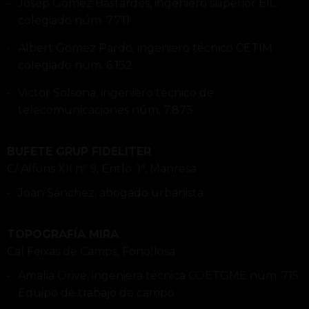
Josep Gomez Bastardes, ingeniero superior EIC
colegiado núm. 7.711
Albert Gomez Pardo, ingeniero técnico CETIM
colegiado núm. 6.132
Victor Solsona, ingeniero técnico de
telecomunicaciones núm. 7.873
BUFETE GRUP FIDELITER
C/ Alfons XII nº 9, Entlo. 1ª, Manresa
Joan Sánchez, abogado urbanista.
TOPOGRAFÍA MIRA
Cal Feixas de Camps, Fonollosa
Amalia Orive, ingeniera técnica COETGME núm. 715
Equipo de trabajo de campo