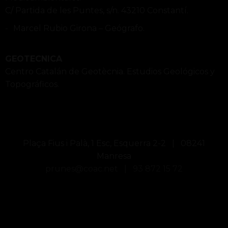
C/ Partida de les Puntes, s/n. 43210 Constantí.
Marcel Rubio Girona – Geógrafo.
GEOTECNICA
Centro Catalán de Geotècnia. Estudios Geológicos y
Topográficos.
Plaça Fius i Palà, 1 Esc, Esquerra 2-2 | 08241
Manresa
prunes@coac.net |
93 872 15 72