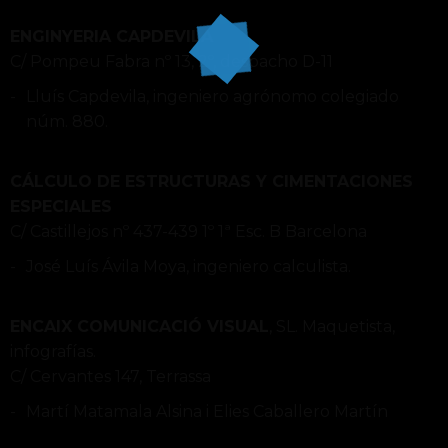
ENGINYERIA CAPDEVILA
C/ Pompeu Fabra nº 13, 2º, despacho D-11
Lluís Capdevila, ingeniero agrónomo colegiado
núm. 880.
CÁLCULO DE ESTRUCTURAS Y CIMENTACIONES
ESPECIALES
C/ Castillejos nº 437-439 1º 1ª Esc. B Barcelona
José Luís Ávila Moya, ingeniero calculista.
ENCAIX COMUNICACIÓ VISUAL
, SL. Maquetista,
infografías.
C/ Cervantes 147, Terrassa
Martí Matamala Alsina i Elies Caballero Martín