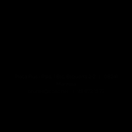
Plaça Fius i Palà, 1 Esc, Esquerra 2-2 | 08241
Manresa
prunes@coac.net |
93 872 15 72