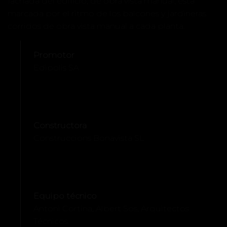
fachada del edificio, de obra vista manual, está
marcada por el ritmo de los balcones y jardineras
corridos de obra vista manual a cada planta.
Promotor
Edipolis SA
Constructora
Construccions Bonavista SL
Equipo técnico
Antoni Cortina, Albert Sos, Arquitectos
Técnicos.