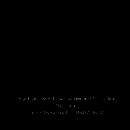
Plaça Fius i Palà, 1 Esc, Esquerra 2-2 | 08241
Manresa
prunes@coac.net |
93 872 15 72