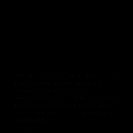
REHABILITACIONS La Torreta del Llac En un
entorn de construccions residencials
d’estiueig singulars realitzades per la
burgesia barcelonina a mitjans del segle XIX,
amb vistes espectaculars a les muntanyes
del seu entorn i al Llac de Puigcerdà, està
situat l’edifici […]
23 de febrer de 2021