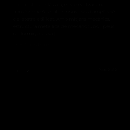
principal neo-clàssica, es va realitzar una
transformació total de nous usos i ampliació
del sostre edificat. Amb mitjans mecànics,
estructura metàl·lica de mecanotubo i peus
de formigó, es va […]
23 de febrer de 2021
Page 2 of 2
1
2
CATEGORIES
No hi ha categories