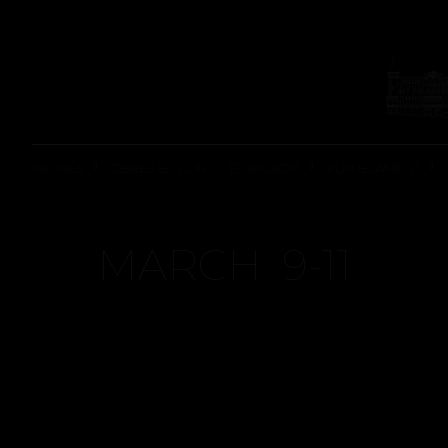
OBRES EN CURS
REHABILITACIÓ
DOS EDIFICIS
PRUNÉS
OBRES EN CURS
EDIFICACIÓ
PLANEJAMENT
CARRER AUSIES
MARCH 9-11