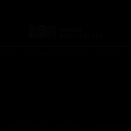
PREMIS
OR JARDÍ 2016
ANEJAMENT
EQUIPAMENTS
REHABILITACIONS
INDUSTRIAL
INT
Plaça Fius i Palà, 1 Esc, Esquerra 2-2 | 08241 Manresa