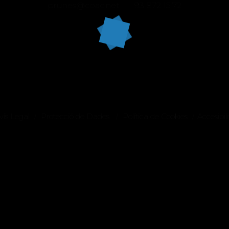
prunes@coac.net |
93 872 15 72
vís Legal
Protecció de Dades
Política de Cookies
Accesibili
/
/
/