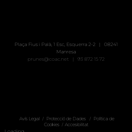
Plaça Fius i Palà, 1 Esc, Esquerra 2-2 | 08241
Manresa
prunes@coac.net |
93 872 15 72
Avís Legal
Protecció de Dades
Política de
/
/
Cookies
Accesibilitat
/
Loading...