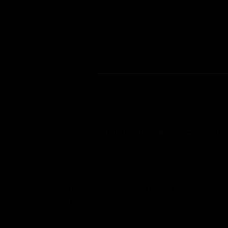
NAU INDUSTRI
PRUNÉS
OBRES EN CURS
EDIFICAC
Nau-magatzem a l’Hospitalet del Llobre
producció d’una empresa d’edicions i dist
El desenvolupament d’un programa de mag
distribució, son dos elements inicials per