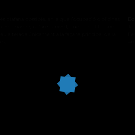
s diàfana possible, en la que l’ocupació d’oficines,
Eq
. En aparença d’un sol nivell, que en realitat son
Jo
 alterada únicament a la façana principal de la
Fer
es.
Ar