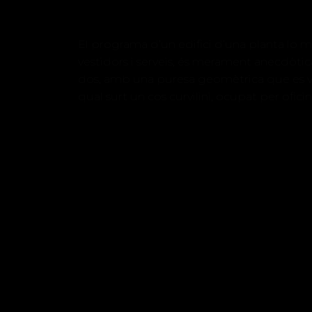
El programa d’un edifici d’una planta lo mé
vestidors i serveis, és merament anecdòtica
dos, amb una puresa geomètrica que es veu
qual surt un cos curvilini, ocupat per oficin