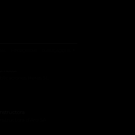
 HERES
IAL
INTERIORISME
PUBLICACIONS
omotor
blicaciones Heres SL
nstructora
nstructora d’Aro SA