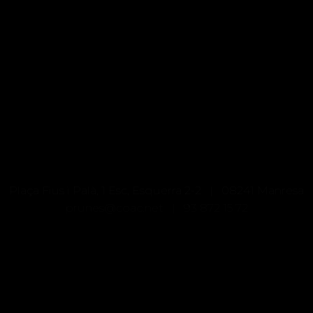
Plaça Fius i Palà, 1 Esc, Esquerra 2-2 | 08241 Manresa
prunes@coac.net |
93 872 15 72