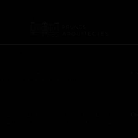
INDUSTRIAL
AL PUBLICACIONES
IÓ
PLANEJAMENT
EQUIPAMENTS
REHABILITACIONS
INDUSTR
CONTACTE
ESP
gat, per l’emmagatzemat dels excedents de
Pr
ribucions de revistes periòdiques.
Pu
atzem i utilització de sistemes prefabricats de
Co
 donar resposta a una necessitat molt concreta.
Co