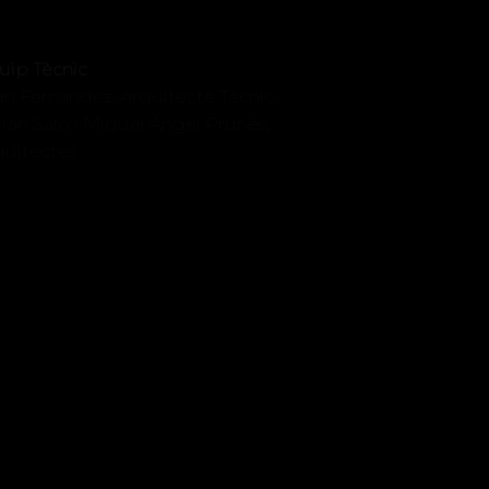
uip Tècnic
an Fernandez, Arquitecte Tècnic.
ran Salo i Miquel Àngel Prunés,
quitectes