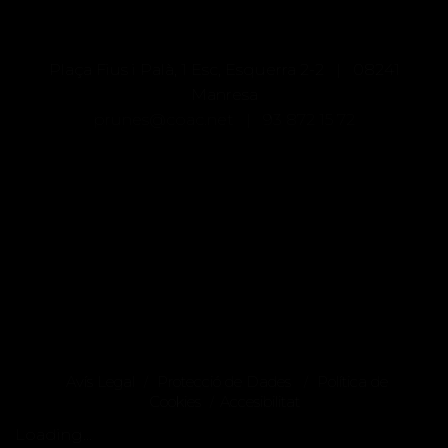
Plaça Fius i Palà, 1 Esc, Esquerra 2-2 | 08241
Manresa
prunes@coac.net |
93 872 15 72
Avís Legal
Protecció de Dades
Política de
/
/
Cookies
Accesibilitat
/
Loading...