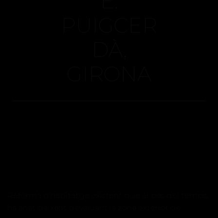
E.
PUIGCER
DÀ,
GIRONA
Reforma d’habitatge existent que el pas del temps,
ha anat deixant devaluant la zona exterior de