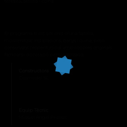
terrassa, serveis i cuina.
El programa molt concret d’una família,
modernitzar instal·lacions, banys i cuina, però
conservant l’esperit inicial amb mobles originals
familiars i decoració personalitzada.
Constructora
Cosmedel SL
Equip Tècnic
Miquel Àngel Prunés