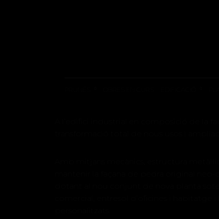
EDIFICI PIELSA
PRUNÉS
OBRES EN CURS
EDIFICACIÓ
PL
A l’edifici industrial en composició de la fa
transformació total de nous usos i ampliaci
Amb mitjans mecànics, estructura metàl·l
mantenir la façana de pedra original neo-c
dotant al nou conjunt de nova planta sote
comercial, entresol d’oficines i habitatge 
personalitzats.