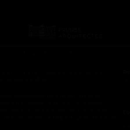
REHABILITACIONS
ANEJAMENT
EQUIPAMENTS
REHABILITACIONS
INDUSTRIAL
INT
çana principal neo-clàssica, es va realitzar una
Pr
ó del sostre edificat.
Pr
ica de mecanotubo i peus de formigó, es va
làssica que dona al carrer Carrió de Manresa,
rrani per aparcament de vehicles, planta baixa
Co
i la resta de plantes habitatges de grans dimensions
Co
Sa