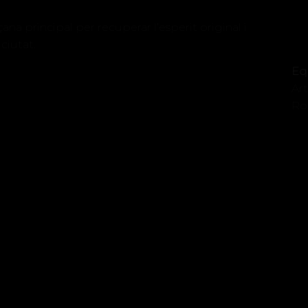
çana principal per recuperar l’esperit original i
ciutat.
Eq
Ar
Ro