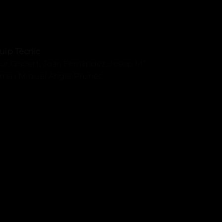
uip Tècnic
tur Gispert, Joan Fernández, Josep Mª
ma i Miquel Àngel Prunés