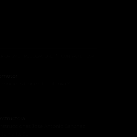
ERIORISME
PUBLICACIONS
CONTACTE
ESP
omotor
omocions Cor de Catalunya SL
nstructora
nstrucciones Jose Antonio Sanchez
ntamaria, SL