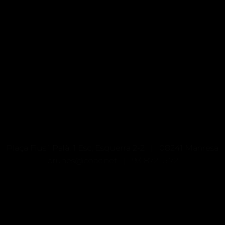
Plaça Fius i Palà, 1 Esc, Esquerra 2-2 | 08241 Manresa
prunes@coac.net |
93 872 15 72