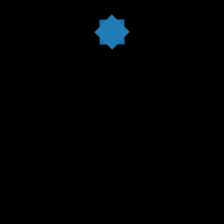
vís Legal
Protecció de Dades
Política de Cookies
Accesibili
/
/
/