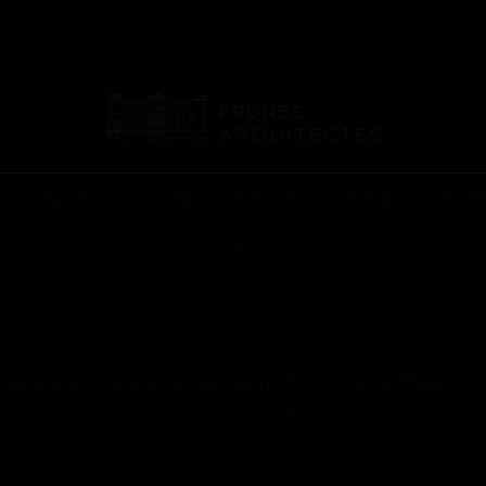
PREMIS
RCICI D'APARELLAD
IÓ
PLANEJAMENT
EQUIPAMENTS
REHABILITACIONS
INDUSTR
CONTACTE
ESP
Plaça Fius i Palà, 1 Esc, Esquerra 2-2 | 08241 Manresa
prunes@coac.net |
93 872 15 72