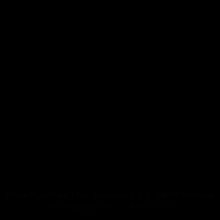
Plaça Fius i Palà, 1 Esc, Esquerra 2-2 | 08241 Manresa
prunes@coac.net |
93 872 15 72