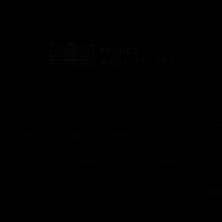
EDIFICIS PLURIFAMILIARS
S A MANRESA
IÓ
PLANEJAMENT
EQUIPAMENTS
REHABILITACIONS
INDUSTR
CONTACTE
ESP
tatges, amb tipologies molt diverses. La façana
Pr
 grans obertures, acabat d’alumini i balcons
Me
t més opaca i amb un acabat d’obra vista manual. En
l de consolidació amb pilotatge per la vessant
 de pilotatge i consolidació del terreny molt
Co
Co