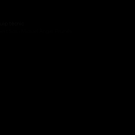
uip tècnic
bert Sos i Miquel Àngel Prunés