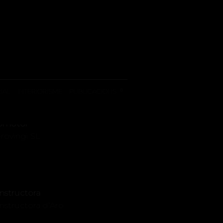
IAL
INTERIORISME
PUBLICACIONS
omotor
rovingi SL
nstructora
nstructora d’Aro