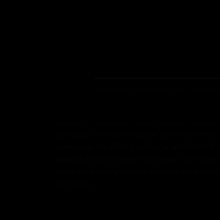
16 HABITATGE
PRUNÉS
OBRES EN CURS
EDIFICAC
Edifici en testera amb un total de 16 habi
principal i la tribuna es van preveure amb
correguts de vidre. La façana lateral mol
aquest projecte va ser necessari un trebal
nord del terreny que va suposar un treball
dificultós.