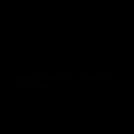
PREMIOS 1º premio mejor decoración de
balcones 2019
30 de abril de 2021