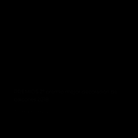
PREMIOS 2º premio mejor decoración de
balcones 2018
30 de abril de 2021