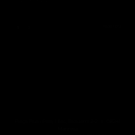
30 de abril de 2021
Page 1 of 2
1
2
CATEGORÍAS
No hay categorías
Plaça Fius i Palà, 1 Esc, Esquerra 2-2 | 08241
Manresa