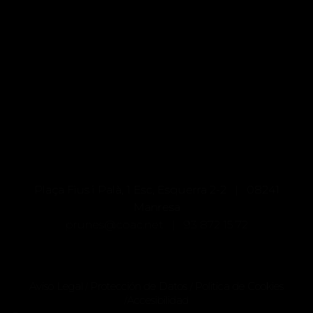
CATEGORÍAS
No hay categorías
Plaça Fius i Palà, 1 Esc, Esquerra 2-2 | 08241
Manresa
prunes@coac.net |
93 872 15 72
Aviso Legal
Protección de Datos
Politica de Cookies
/
/
Accesibilidad
/