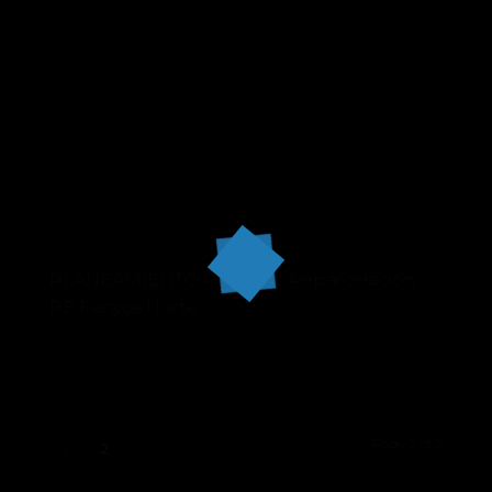
PLANEAMIENTO Proyecto Reparcelación
PE Panyos Norte
30 de abril de 2021
Page 2 of 2
1
2