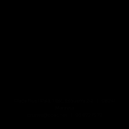
Plaça Fius i Palà, 1 Esc, Esquerra 2-2 | 08241
Manresa
prunes@coac.net |
93 872 15 72