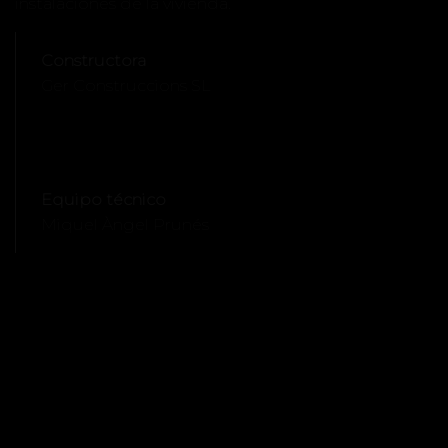
instalaciones de la vivienda.
Constructora
Ger Construccions SL
Equipo técnico
Miquel Àngel Prunés