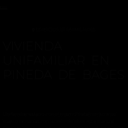
CAT
EDIFICIOS UNIFAMILIARES
VIVIENDA
UNIFAMILIAR EN
PINEDA DE BAGES
Unifamiliar aislado con el mismo tratamiento a las
cuatro fachadas con ladrillo de obra vista manual.