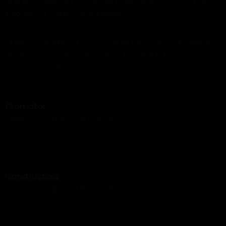
Grandes aperturas a fachada principal con vistas en el
interior de parcela y al paisaje.
Planta baja, garaje y zona de almacenado-ge. Planta
primera, zona de día y planta segunda, zona por la
noche con terraza con vistas.
Promotor
Obras de Albañileria Garcia CB
Constructora
Obras de Albañileria Garcia CB