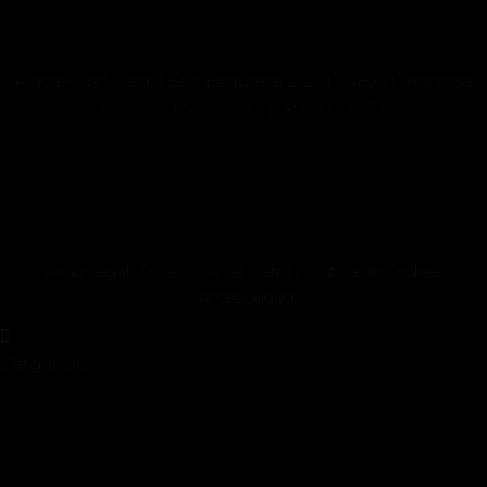
Plaça Fius i Palà, 1 Esc, Esquerra 2-2 | 08241 Manresa
prunes@coac.net |
93 872 15 72
Aviso Legal
Protección de Datos
Politica de Cookies
/
/
Accesibilidad
/
Cargando…