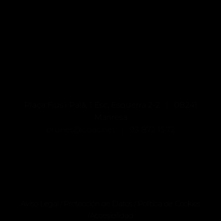
Plaça Fius i Palà, 1 Esc, Esquerra 2-2 | 08241
Manresa
prunes@coac.net |
93 872 15 72
Aviso Legal
Protección de Datos
Politica de Cookies
/
/
Accesibilidad
/