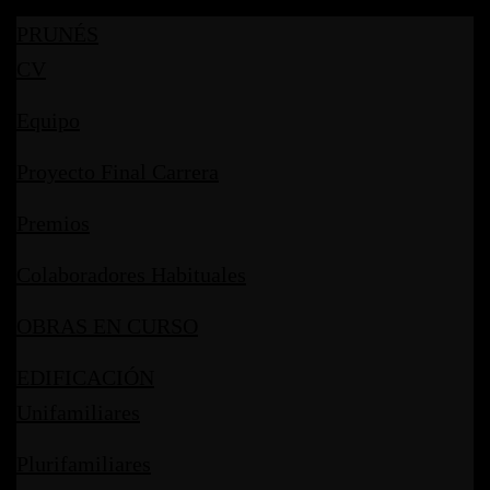
PRUNÉS
CV
Equipo
Proyecto Final Carrera
Premios
Colaboradores Habituales
OBRAS EN CURSO
EDIFICACIÓN
Unifamiliares
Plurifamiliares