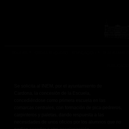
REHABILITACIONES
ESCOLA TALLER
CARDONA
PRUNÉS
OBRAS EN CURSO
EDIFICACIÓN
PLANEAMIEN
PUBLICACI
Se solicita al INEM, por el ayuntamiento de
Cardona, la concesión de la Escuela,
concediéndose como primera escuela en las
comarcas centrales, con formación de pica-pedreros,
carpinteros y paletas, dando respuesta a las
necesidades de unos oficios por los alumnos que no