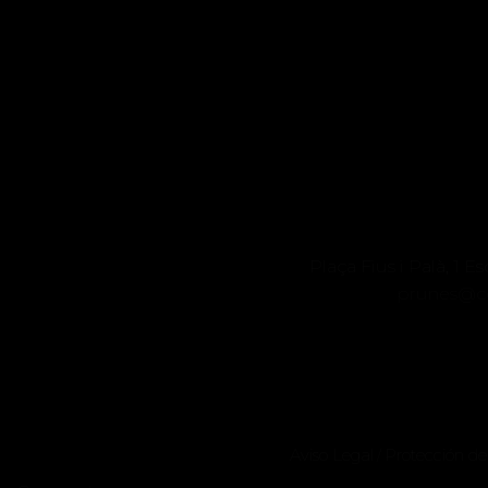
Plaça Fius i Palà, 1
prunes@c
Aviso Legal
Protección d
/