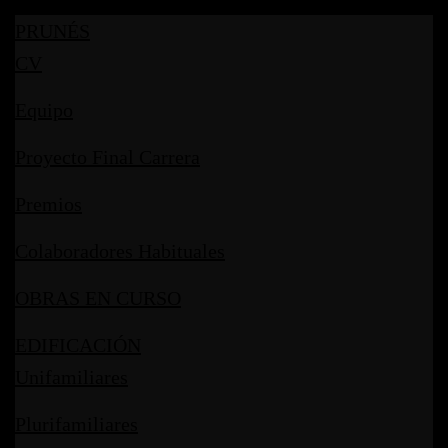
PRUNÉS
CV
Equipo
Proyecto Final Carrera
Premios
Colaboradores Habituales
OBRAS EN CURSO
EDIFICACIÓN
Unifamiliares
Plurifamiliares