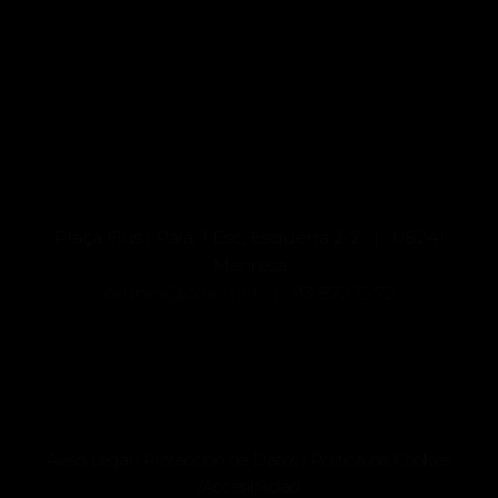
Plaça Fius i Palà, 1 Esc, Esquerra 2-2 | 08241
Manresa
prunes@coac.net |
93 872 15 72
Aviso Legal
Protección de Datos
Politica de Cookies
/
/
Accesibilidad
/