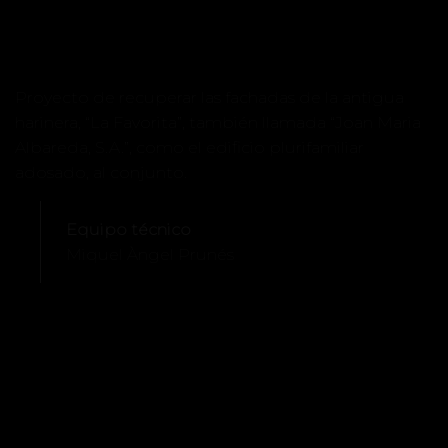
Proyecto de recuperar las fachadas de la antigua
harinera, “La Favorita”, también llamada “Joan Maria
Albareda, S.A.”, como el edificio plurifamiliar
adosado, al conjunto.
Equipo técnico
Miquel Àngel Prunés