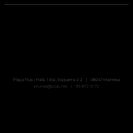
Plaça Fius i Palà, 1 Esc, Esquerra 2-2 | 08241 Manresa
prunes@coac.net |
93 872 15 72